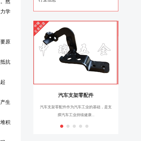
中。然
其力学
主要原
以抵抗
成起
汽车支架零配件
中产生
汽车支架零配件作为汽车工业的基础，是支
汽车电子
撑汽车工业持续健康...
生堆积