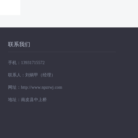
联系我们
手机：
13931715572
联系人：
刘炳甲（经理）
网址：
http://www.npzrwj.com
地址：
南皮县中上桥