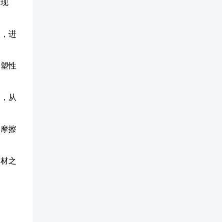
皱现
状，进
的塑性
力，从
的摩擦
板材之