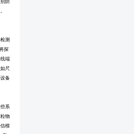
特别防
行。
损检测
将探
接线端
，如尺
和设备
这些系
颗粒物
通信模