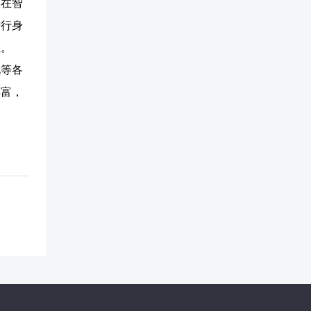
，在智
进行身
性。
化等各
丰富，