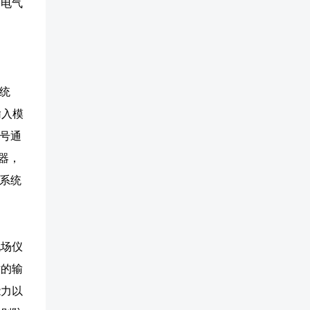
的电气
统
输入模
号通
器，
系统
现场仪
站的输
能力以