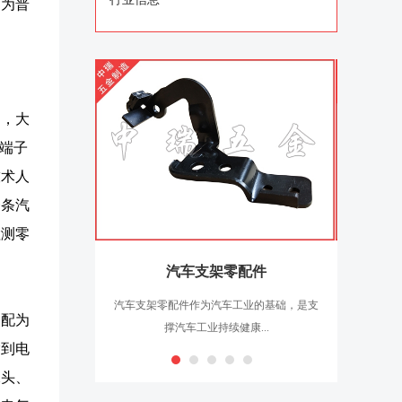
围为普
中，大
线端子
技术人
一条汽
检测零
汽车支架零配件
汽车支架零配件作为汽车工业的基础，是支
汽车电子
装配为
撑汽车工业持续健康...
输到电
像头、