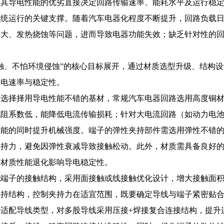
，其导电性能的优劣直接决定回路传输速率、能耗水平及运行稳
系统运行的关键支撑。随着汽车电器化程度不断提升，回路负载
过大、发热烧蚀等问题，进而导致电器功能失效；缺乏针对性的
。
触、不怕环境侵蚀”的核心目标展开，通过材质选型升级、结构设
导电速率与稳定性。
需选择择用导电性能不错的基材，常规汽车电器回路选用高度铜
电阻系数低，能降低电流传输损耗；针对大电流回路（如动力电
性能的同时提升机械强度。端子的弹性夹持部件需选用弹性不错
夹持力，避免因弹性衰减导致接触松动。此外，材质需具备良好
下材质性能退化影响导电稳定性。
化端子的接触结构，采用面接触或线接触优化设计，增大接触面
夹持结构，控制夹持力在适宜范围，既要确定导线与端子紧密贴
适配导线类型，对多股导线采用压接+焊接复合连接结构，提升