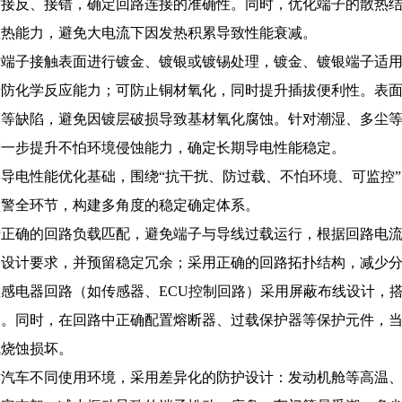
时接反、接错，确定回路连接的准确性。同时，优化端子的散热
散热能力，避免大电流下因发热积累导致性能衰减。
对端子接触表面进行镀金、镀银或镀锡处理，镀金、镀银端子适
升防化学反应能力；可防止铜材氧化，同时提升插拔便利性。表
落等缺陷，避免因镀层破损导致基材氧化腐蚀。针对潮湿、多尘
进一步提升不怕环境侵蚀能力，确定长期导电性能稳定。
导电性能优化基础，围绕“抗干扰、防过载、不怕环境、可监控”
预警全环节，构建多角度的稳定确定体系。
行正确的回路负载匹配，避免端子与导线过载运行，根据回路电
路设计要求，并预留稳定冗余；采用正确的回路拓扑结构，减少
感电器回路（如传感器、ECU控制回路）采用屏蔽布线设计，
定。同时，在回路中正确配置熔断器、过载保护器等保护元件，
线烧蚀损坏。
对汽车不同使用环境，采用差异化的防护设计：发动机舱等高温