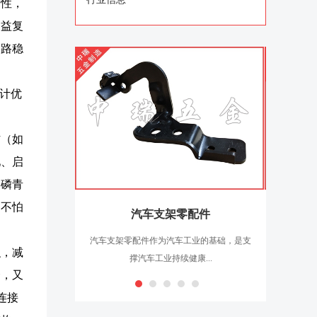
定性，
日益复
回路稳
计优
材（如
池、启
的磷青
的不怕
汽车支架零配件
汽车支架零配件作为汽车工业的基础，是支
汽车电子
积，减
撑汽车工业持续健康...
合，又
连接