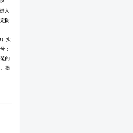
尘区
尘进入
确定防
D）实
信号；
规范的
化、损