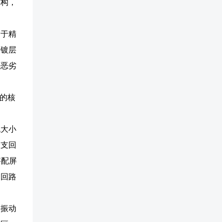
结构，
用于精
面镀层
等恶劣
的核
流大小
分支回
搭配屏
当回路
、振动