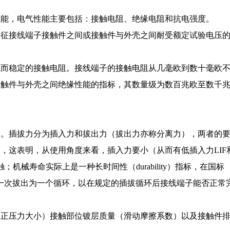
面
性能，电气性能主要包括：接触电阻、绝缘电阻和抗电强度。
表征接线端子接触件之间或接触件与外壳之间耐受额定试验电压
低而稳定的接触电阻。接线端子的接触电阻从几毫欧到数十毫欧
接触件与外壳之间绝缘性能的指标，其数量级为数百兆欧至数千
命。插拔力分为插入力和拔出力（拔出力亦称分离力），两者的
，这表明，从使用角度来看，插入力要小（从而有低插入力LIF
机械寿命实际上是一种长时间性（durability）指标，在国标
和一次拔出为一个循环，以在规定的插拔循环后接线端子能否正常
（正压力大小）接触部位镀层质量（滑动摩擦系数）以及接触件