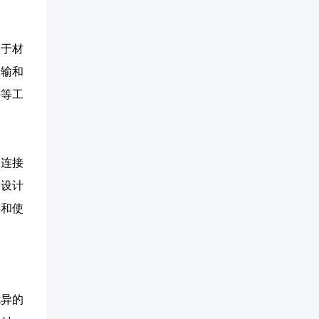
由于材
传输和
接等工
的连接
构设计
存和使
优异的