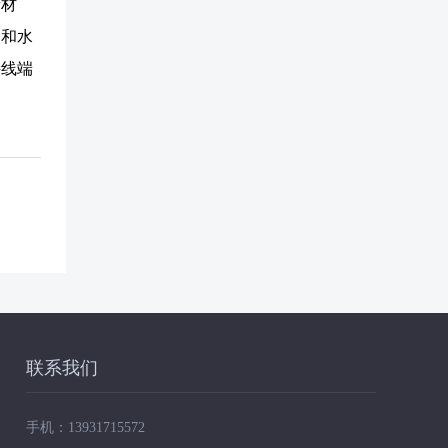
缘材
染和水
接线端
联系我们
手机：
13931715572