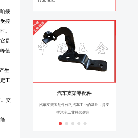
影响接
度受控
小时。
，它是
定峰值
产生
额定工
汽车支架零配件
时。交
汽车支架零配件作为汽车工业的基础，是支
汽车电子
撑汽车工业持续健康...
化能