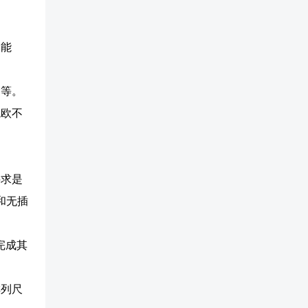
的能
不等。
兆欧不
要求是
和无插
完成其
排列尺