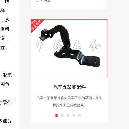
，一般
一样
以，从
在板料
的话，
位置、
一般来
周圆角
汽车支架零配件
汽车支架零配件作为汽车工业的基础，是支
汽车电子
使零件
撑汽车工业持续健康...
各部分