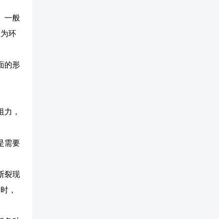
。一般
值为环
面的形
阻力，
是需要
断裂现
同时，