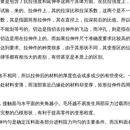
主要是包含了抗拉强度和延伸率这两个具体方面。在抗拉强度上
展试验，来的。拉伸件上，其的拉深比和拉深系数，这两个是不
系数，其是指圆筒形拉伸件，其在直径上，拉深前后的比值。所
是不能划等号的。切边是指切去拉伸件的飞边，而冲孔，则是指
，切边是用在拉伸件上的。而如果拉伸件尺寸准确度要求比较高
，达到要求。拉伸件的种类很多，由于其形状不同，其变形区的
规律等都有相当大的差别，有些甚至是本质上的区别。
各不相同，所以拉伸后的材料的厚度也会或多或少的有些变化。
角处材料变薄，而顶部靠近凸缘处的材料却变厚，矩形拉伸件四
，接触面与水平面的夹角越小。毛坯越不易发生局部应力过载而
得完整的凸模形状，有利于提高零件的变形程度。
伸均匀是确定压料面各部分进料阻力均匀的主要条件。而压料面