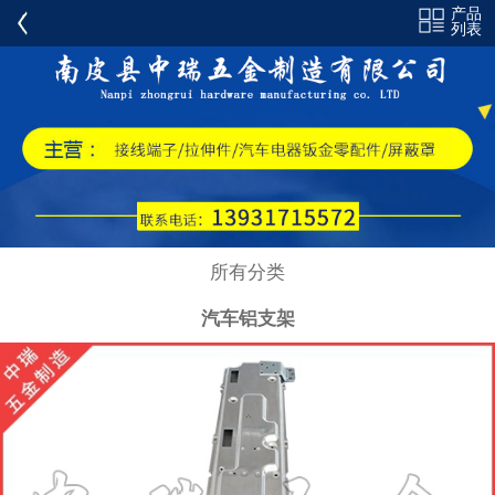
产品
全部分类
列表
不锈钢壳体
电力系统外壳
屏蔽罩
汽车铝支架
汽车手扣支架
所有分类
汽车扬声器支架
汽车铝支架
手扣支架配件
油门踏板支架
支架