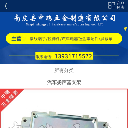
产品
全部分类
列表
不锈钢壳体
电力系统外壳
屏蔽罩
汽车铝支架
汽车手扣支架
所有分类
汽车扬声器支架
汽车扬声器支架
手扣支架配件
油门踏板支架
支架